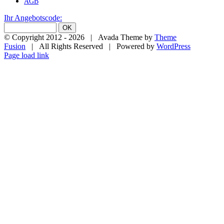
AGB
Ihr Angebotscode:
© Copyright 2012 -
2026 | Avada Theme by
Theme
Fusion
| All Rights Reserved | Powered by
WordPress
Facebook
X
Instagram
Pinterest
Page load link
Nach
oben