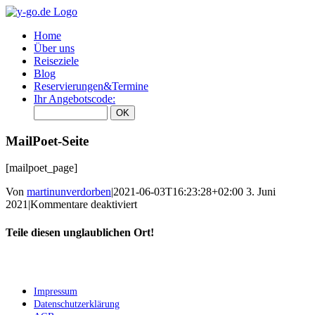
Zum
Inhalt
Home
springen
Über uns
Reiseziele
Blog
Reservierungen&Termine
Ihr Angebotscode:
MailPoet-Seite
[mailpoet_page]
Von
martinunverdorben
|
2021-06-03T16:23:28+02:00
3. Juni
für
2021
|
Kommentare deaktiviert
MailPoet-
Seite
Teile diesen unglaublichen Ort!
Facebook
X
WhatsApp
Pinterest
Impressum
Datenschutzerklärung