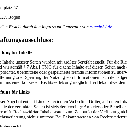
adtplatz 57
327, Bogen
elle:
Erstellt durch den Impressum Generator von
e-recht24.de
aftungsausschluss:
ftung für Inhalte
e Inhalte unserer Seiten wurden mit größter Sorgfalt erstellt. Für die 
nd wir gemäß § 7 Abs.1 TMG für eigene Inhalte auf diesen Seiten nach 
rpflichtet, übermittelte oder gespeicherte fremde Informationen zu übe
tfernung oder Sperrung der Nutzung von Informationen nach den allgem
nntnis einer konkreten Rechtsverletzung möglich. Bei Bekanntwerden 
ftung für Links
ser Angebot enthält Links zu externen Webseiten Dritter, auf deren In
halte der verlinkten Seiten ist stets der jeweilige Anbieter oder Betre
erprüft. Rechtswidrige Inhalte waren zum Zeitpunkt der Verlinkung nich
chtsverletzung nicht zumutbar. Bei Bekanntwerden von Rechtsverletzu
heberrecht