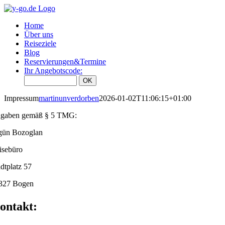
Zum
Inhalt
Home
springen
Über uns
Reiseziele
Blog
Reservierungen&Termine
Ihr Angebotscode:
Impressum
martinunverdorben
2026-01-02T11:06:15+01:00
gaben gemäß § 5 TMG:
gün Bozoglan
isebüro
adtplatz 57
327 Bogen
ontakt: