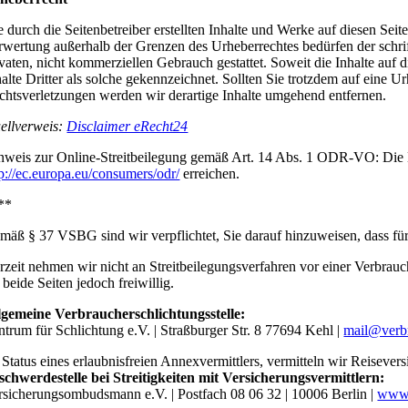
e durch die Seitenbetreiber erstellten Inhalte und Werke auf diesen Sei
rwertung außerhalb der Grenzen des Urheberrechtes bedürfen der schrif
ivaten, nicht kommerziellen Gebrauch gestattet. Soweit die Inhalte auf 
halte Dritter als solche gekennzeichnet. Sollten Sie trotzdem auf ein
chtsverletzungen werden wir derartige Inhalte umgehend entfernen.
ellverweis:
Disclaimer eRecht24
nweis zur Online-Streitbeilegung gemäß Art. 14 Abs. 1 ODR-VO: Die Eur
tp://ec.europa.eu/consumers/odr/
erreichen.
**
mäß § 37 VSBG sind wir verpflichtet, Sie darauf hinzuweisen, dass für
rzeit nehmen wir nicht an Streitbeilegungsverfahren vor einer Verbrauche
 beide Seiten jedoch freiwillig.
lgemeine Verbraucherschlichtungsstelle:
ntrum für Schlichtung e.V. | Straßburger Str. 8 77694 Kehl |
mail@verbr
 Status eines erlaubnisfreien Annexvermittlers, vermitteln wir Reise
schwerdestelle bei Streitigkeiten mit Versicherungsvermittlern:
rsicherungsombudsmann e.V. | Postfach 08 06 32 | 10006 Berlin |
www.