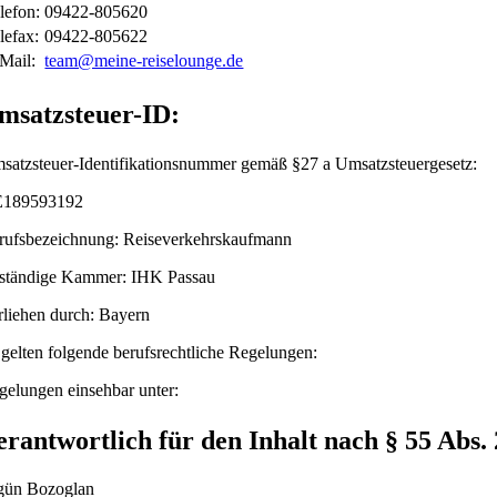
lefon:
09422-805620
lefax:
09422-805622
Mail:
team@meine-reiselounge.de
msatzsteuer-ID:
satzsteuer-Identifikationsnummer gemäß §27 a Umsatzsteuergesetz:
189593192
rufsbezeichnung: Reiseverkehrskaufmann
ständige Kammer: IHK Passau
rliehen durch: Bayern
 gelten folgende berufsrechtliche Regelungen:
gelungen einsehbar unter:
erantwortlich für den Inhalt nach § 55 Abs.
gün Bozoglan