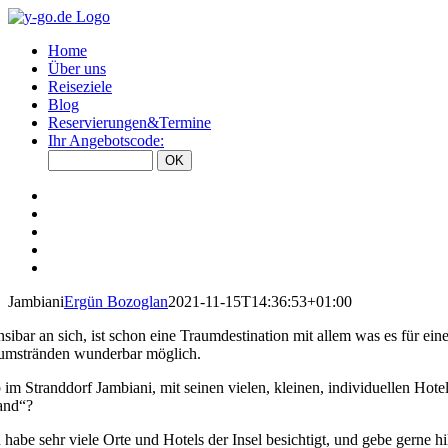
Zum
Inhalt
Home
springen
Über uns
Reiseziele
Blog
Reservierungen&Termine
Ihr Angebotscode:
View
Larger
View
Image
Larger
View
Image
Larger
View
Image
Larger
View
Image
Larger
Jambiani
Ergün Bozoglan
2021-11-15T14:36:53+01:00
Image
nsibar an sich, ist schon eine Traumdestination mit allem was es für e
aumstränden wunderbar möglich.
 im Stranddorf Jambiani, mit seinen vielen, kleinen, individuellen Ho
land“?
h habe sehr viele Orte und Hotels der Insel besichtigt, und gebe gerne h