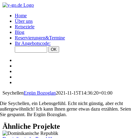
Zum
Inhalt
Home
springen
Über uns
Reiseziele
Blog
Reservierungen&Termine
Ihr Angebotscode:
View
Larger
View
Image
Larger
View
Image
Larger
View
Image
Larger
View
Image
Larger
Seychellen
Ergün Bozoglan
2021-11-15T14:36:20+01:00
Image
Die Seychellen, ein Lebensgefühl. Echt nicht günstig, aber echt
außergewöhnlich! Ich kann Ihnen gerne etwas dazu erzählen. Seien
Sie gespannt. Ihr Ergün Bozoglan.
Ähnliche Projekte