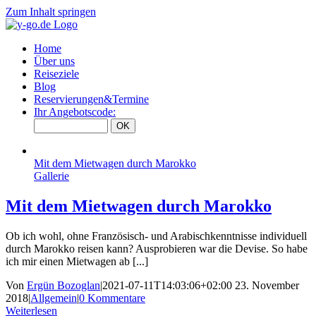
Zum Inhalt springen
Home
Über uns
Reiseziele
Blog
Reservierungen&Termine
Ihr Angebotscode:
Mit dem Mietwagen durch Marokko
Gallerie
Mit dem Mietwagen durch Marokko
Ob ich wohl, ohne Französisch- und Arabischkenntnisse individuell
durch Marokko reisen kann? Ausprobieren war die Devise. So habe
ich mir einen Mietwagen ab [...]
Von
Ergün Bozoglan
|
2021-07-11T14:03:06+02:00
23. November
2018
|
Allgemein
|
0 Kommentare
Weiterlesen