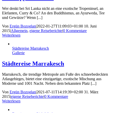
Wer denkt bei Sri Lanka nicht an eine exotische Tropeninsel, an
Elefanten, Curry & Co? An den Buddhismus, an Ayurweda, Tee
und Gewürze? Wenn [...]
Von
Ergün Bozoglan
|
2022-01-27T11:09:03+01:00
10. Juni
2015
|
Allgemein
,
eigene Reiseberichte
|
0 Kommentare
Weiterlesen
Städtereise Marrakesch
Gallerie
Städtereise Marrakesch
Marrakesch, die trendige Metropole am Fuße des schneebedeckten
Atlasgebirges, bietet eine einzigartige, exotische Mischung aus
Moderne und 1001 Nacht. Neben dem bekannten Platz [...]
Von
Ergün Bozoglan
|
2021-07-11T14:19:39+02:00
31. März
2015
|
eigene Reiseberichte
|
0 Kommentare
Weiterlesen