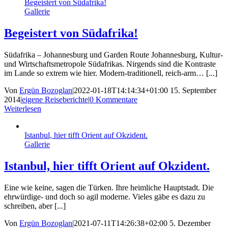
Begeistert von Südafrika!
Gallerie
Begeistert von Südafrika!
Südafrika – Johannesburg und Garden Route Johannesburg, Kultur-
und Wirtschaftsmetropole Südafrikas. Nirgends sind die Kontraste
im Lande so extrem wie hier. Modern-traditionell, reich-arm… [...]
Von
Ergün Bozoglan
|
2022-01-18T14:14:34+01:00
15. September
2014
|
eigene Reiseberichte
|
0 Kommentare
Weiterlesen
Istanbul, hier tifft Orient auf Okzident.
Gallerie
Istanbul, hier tifft Orient auf Okzident.
Eine wie keine, sagen die Türken. Ihre heimliche Hauptstadt. Die
ehrwürdige- und doch so agil moderne. Vieles gäbe es dazu zu
schreiben, aber [...]
Von
Ergün Bozoglan
|
2021-07-11T14:26:38+02:00
5. Dezember